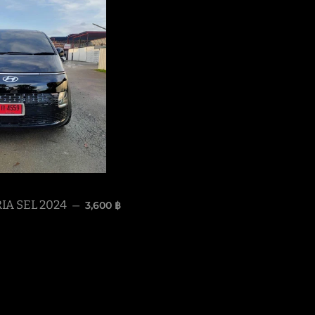
Regular price
IA SEL 2024
3,600 ฿
—