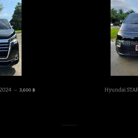
Regular price
2024
Hyundai STAR
3,600 ฿
—